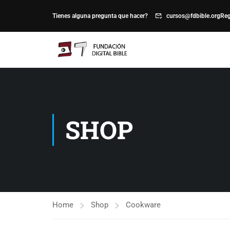
Tienes alguna pregunta que hacer?
cursos@fdbible.org
Reg
SHOP
Home
Shop
Cookware