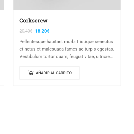
Corkscrew
20,40
€
18,20
€
Pellentesque habitant morbi tristique senectus
et netus et malesuada fames ac turpis egestas.
Vestibulum tortor quam, feugiat vitae, ultricies
eget, tempor sit amet, ante. Donec eu libero sit
amet…
AÑADIR AL CARRITO