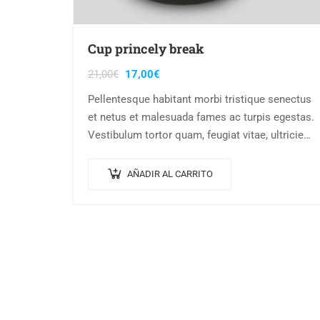
Cup princely break
21,00
€
17,00
€
Pellentesque habitant morbi tristique senectus
et netus et malesuada fames ac turpis egestas.
Vestibulum tortor quam, feugiat vitae, ultricies
eget, tempor sit amet, ante. Donec eu libero sit
amet…
AÑADIR AL CARRITO