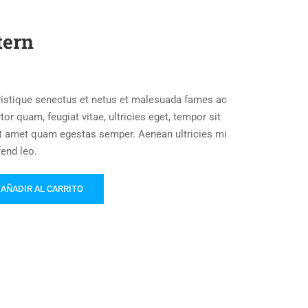
tern
ristique senectus et netus et malesuada fames ac
or quam, feugiat vitae, ultricies eget, tempor sit
it amet quam egestas semper. Aenean ultricies mi
fend leo.
AÑADIR AL CARRITO