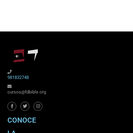
981832748
cursos@fdbible.org
CONOCE