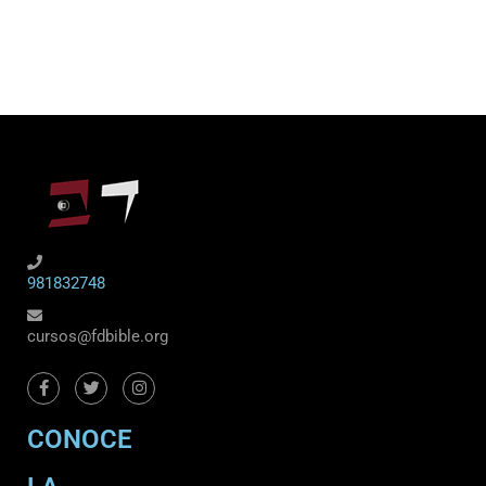
981832748
cursos@fdbible.org
CONOCE