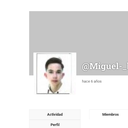
@miguel-_
hace 6 años
Actividad
Miembros
Perfil