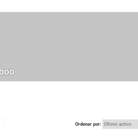
boo
Ordenar por: