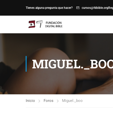
Tienes alguna pregunta que hacer?
cursos@fdbible.org
Reg
MIGUEL._BO
Inicio
Foros
Miguel._boo