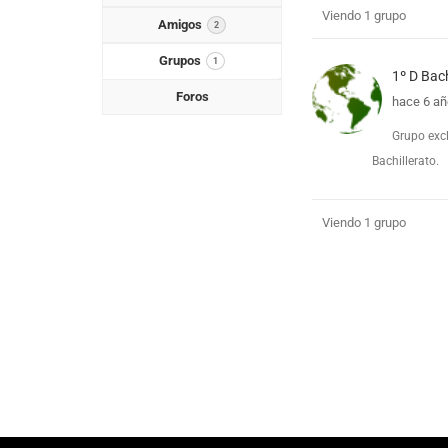
Viendo 1 grupo
Grupos
Amigos
2
Grupos
1
de
1º D Bac
Foros
hace 6 a
miembros
Grupo exc
Bachillerato.
Viendo 1 grupo